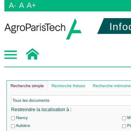
A-
A
A+
Info
Recherche simple
Recherche thèses
Recherche mémoires
Restreindre la localisation à :
Nancy
Mo
Aubière
Pa