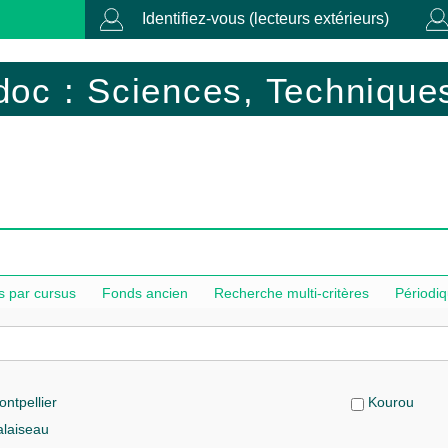
Identifiez-vous (lecteurs extérieurs)
doc : Sciences, Techniques
 par cursus
Fonds ancien
Recherche multi-critères
Périodi
ntpellier
Kourou
laiseau