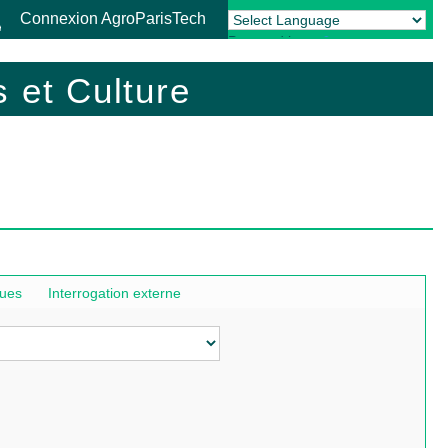
Connexion AgroParisTech
Powered by
Translate
 et Culture
ques
Interrogation externe