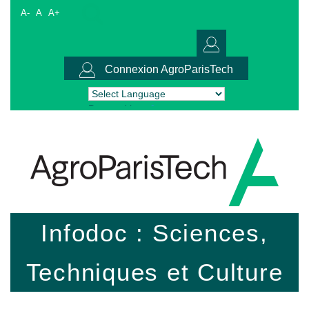
A-
A
A+
Connexion AgroParisTech
Powered by
Translate
Infodoc : Sciences,
Techniques et Culture