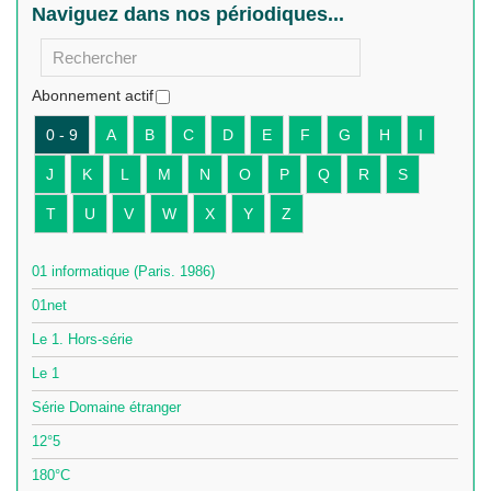
Naviguez dans nos périodiques...
Rechercher un périodique
Abonnement actif
0 - 9
A
B
C
D
E
F
G
H
I
J
K
L
M
N
O
P
Q
R
S
T
U
V
W
X
Y
Z
01 informatique (Paris. 1986)
01net
Le 1. Hors-série
Le 1
Série Domaine étranger
12°5
180°C