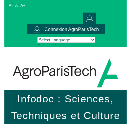
A-
A
A+
Connexion AgroParisTech
Powered by
Translate
Infodoc : Sciences,
Techniques et Culture