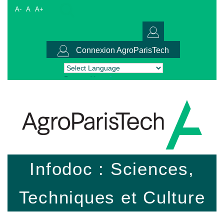
A-
A
A+
Connexion AgroParisTech
Powered by
Translate
Infodoc : Sciences,
Techniques et Culture