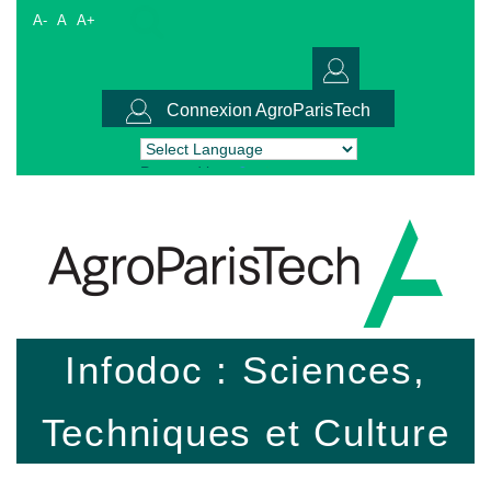
A-
A
A+
Connexion AgroParisTech
Powered by
Translate
Infodoc : Sciences,
Techniques et Culture