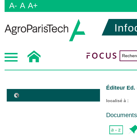
A-
A
A+
Info
Éditeur Ed.
localisé à :
Documents d