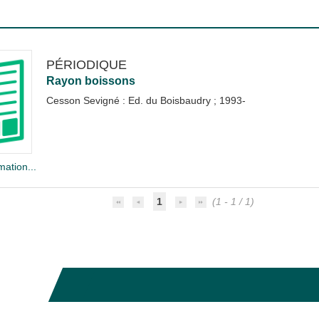
PÉRIODIQUE
Rayon boissons
Cesson Sevigné : Ed. du Boisbaudry
;
1993-
mation...
1
(1 - 1 / 1)