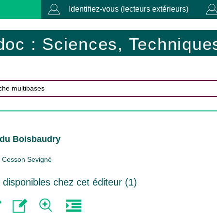
Identifiez-vous (lecteurs extérieurs)
doc : Sciences, Techniques
 du Boisbaudry
Cesson Sevigné
isponibles chez cet éditeur (
1
)