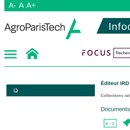
A-
A
A+
Info
Éditeur IRD
Collections ra
Documents d