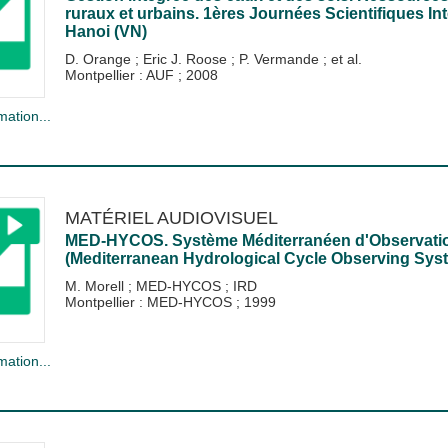
ruraux et urbains. 1ères Journées Scientifiques I
Hanoi (VN)
D. Orange
;
Eric J. Roose
;
P. Vermande
; et al.
Montpellier : AUF
;
2008
mation...
MATÉRIEL AUDIOVISUEL
MED-HYCOS. Système Méditerranéen d'Observatio
(Mediterranean Hydrological Cycle Observing Sys
M. Morell
;
MED-HYCOS
;
IRD
Montpellier : MED-HYCOS
;
1999
mation...