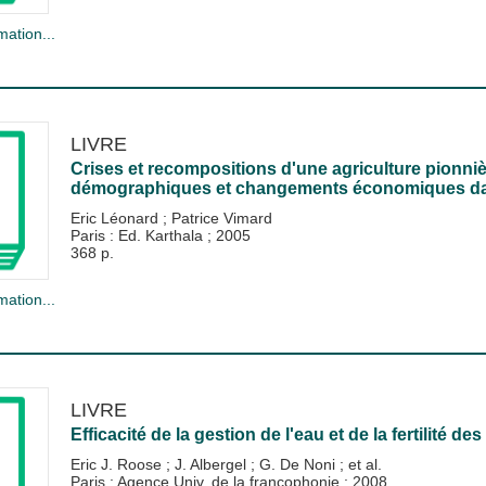
mation...
LIVRE
Crises et recompositions d'une agriculture pionni
démographiques et changements économiques dans
Eric Léonard
;
Patrice Vimard
Paris : Ed. Karthala
;
2005
368 p.
mation...
LIVRE
Efficacité de la gestion de l'eau et de la fertilité d
Eric J. Roose
;
J. Albergel
;
G. De Noni
; et al.
Paris : Agence Univ. de la francophonie
;
2008