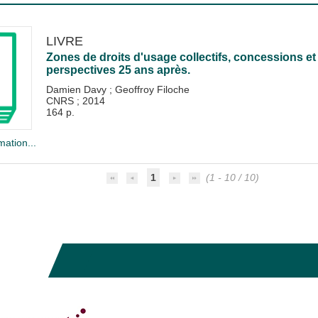
LIVRE
Zones de droits d'usage collectifs, concessions et
perspectives 25 ans après.
Damien Davy
;
Geoffroy Filoche
CNRS
;
2014
164 p.
mation...
1
(1 - 10 / 10)