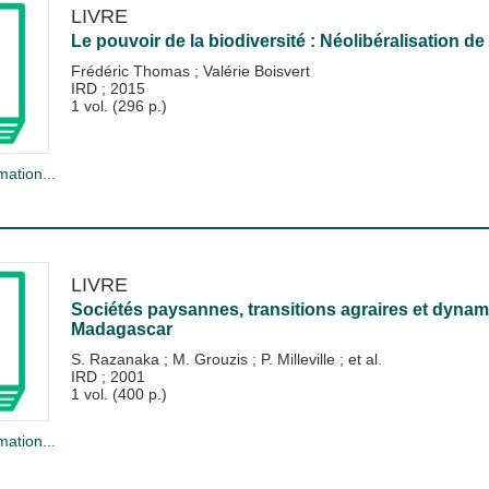
LIVRE
Le pouvoir de la biodiversité : Néolibéralisation d
Frédéric Thomas
;
Valérie Boisvert
IRD
;
2015
1 vol. (296 p.)
mation...
LIVRE
Sociétés paysannes, transitions agraires et dyna
Madagascar
S. Razanaka
;
M. Grouzis
;
P. Milleville
; et al.
IRD
;
2001
1 vol. (400 p.)
mation...