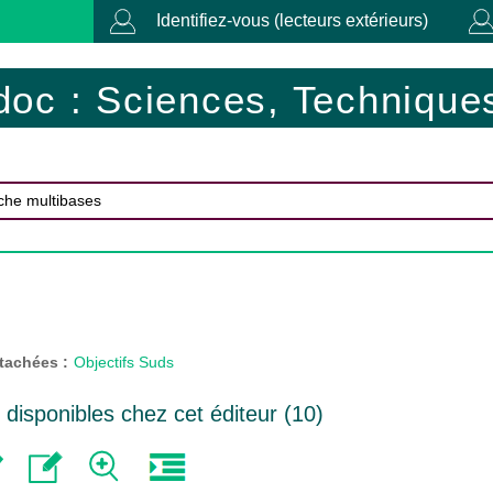
Identifiez-vous (lecteurs extérieurs)
doc : Sciences, Techniques
ttachées :
Objectifs Suds
isponibles chez cet éditeur (
10
)