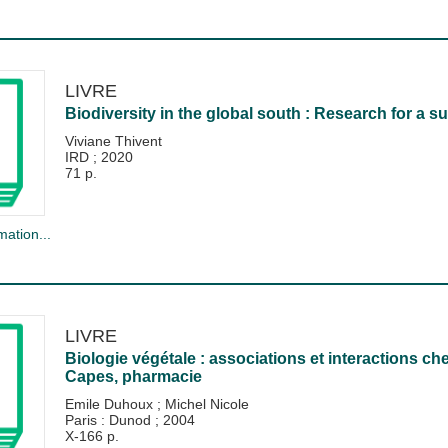
LIVRE
Biodiversity in the global south : Research for a s
Viviane Thivent
IRD
;
2020
71 p.
mation...
LIVRE
Biologie végétale : associations et interactions che
Capes, pharmacie
Emile Duhoux
;
Michel Nicole
Paris : Dunod
;
2004
X-166 p.