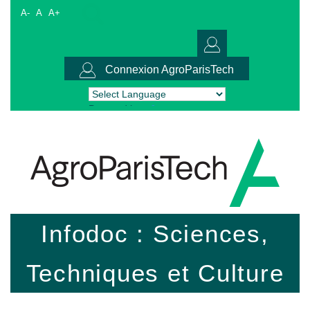
A-
A
A+
Connexion AgroParisTech
Powered by
Translate
Infodoc : Sciences,
Techniques et Culture