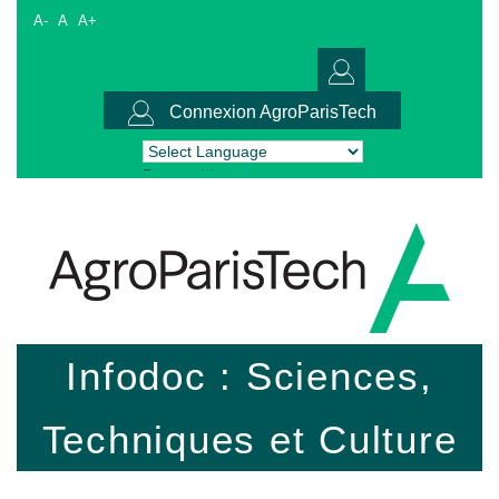
A-
A
A+
Connexion AgroParisTech
Powered by
Translate
Infodoc : Sciences,
Techniques et Culture