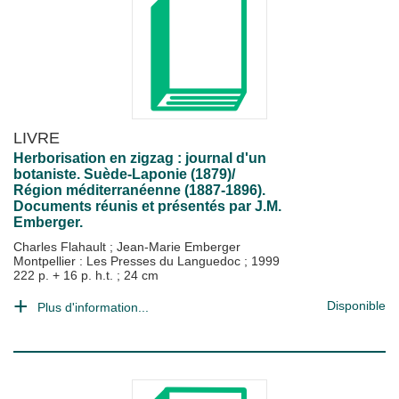
LIVRE
Herborisation en zigzag : journal d'un
botaniste. Suède-Laponie (1879)/
Région méditerranéenne (1887-1896).
Documents réunis et présentés par J.M.
Emberger.
Charles Flahault
;
Jean-Marie Emberger
Montpellier : Les Presses du Languedoc
;
1999
222 p. + 16 p. h.t. ; 24 cm
Disponible
Plus d'information...