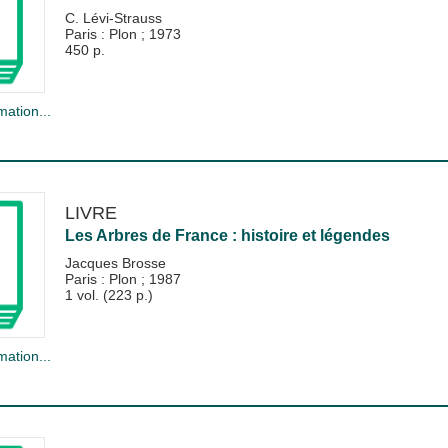
C. Lévi-Strauss
Paris : Plon
;
1973
450 p.
mation...
LIVRE
Les Arbres de France : histoire et légendes
Jacques Brosse
Paris : Plon
;
1987
1 vol. (223 p.)
mation...