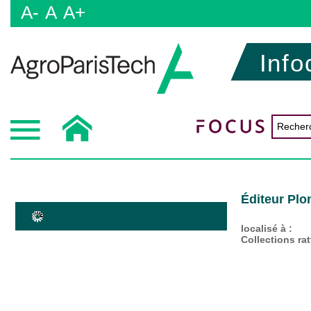
A-
A
A+
Info
Éditeur Plo
localisé à :
Collections ra