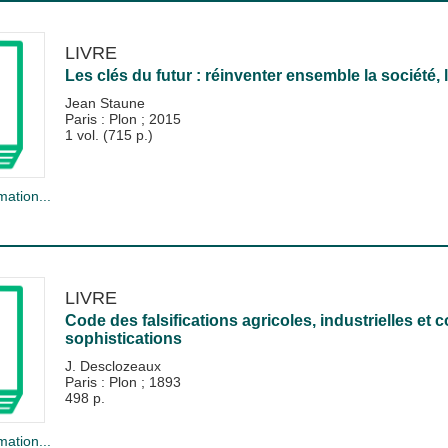
LIVRE
Les clés du futur : réinventer ensemble la société,
Jean Staune
Paris : Plon
;
2015
1 vol. (715 p.)
mation...
LIVRE
Code des falsifications agricoles, industrielles e
sophistications
J. Desclozeaux
Paris : Plon
;
1893
498 p.
mation...