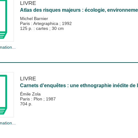
LIVRE
Atlas des risques majeurs : écologie, environnemen
Michel Barnier
Paris : Artegraphica
;
1992
125 p. : cartes ; 30 cm
mation...
LIVRE
Carnets d'enquêtes : une ethnographie inédite de 
Émile Zola
Paris : Plon
;
1987
704 p.
mation...