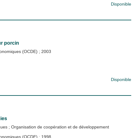
Disponible
ur porcin
 économiques (OCDE)
;
2003
Disponible
gies
ques
;
Organisation de coopération et de développement
 économiques (OCDE)
;
1998