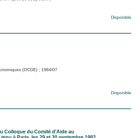
Disponible
 économiques (OCDE)
;
1984/07
Disponible
 du Colloque du Comité d'Aide au
t tenu à Paris, les 29 et 30 septembre 1982