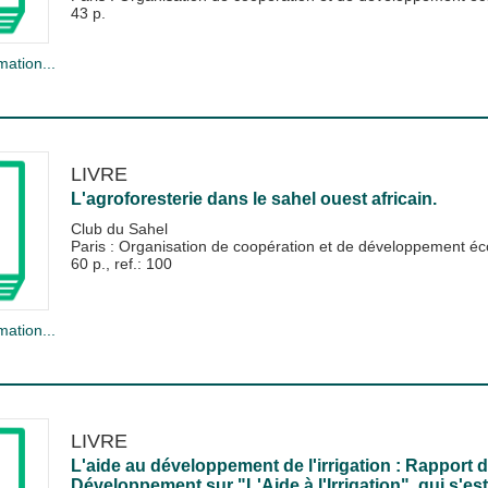
43 p.
mation...
LIVRE
L'agroforesterie dans le sahel ouest africain.
Club du Sahel
Paris : Organisation de coopération et de développement
60 p., ref.: 100
mation...
LIVRE
L'aide au développement de l'irrigation : Rapport
Développement sur "L'Aide à l'Irrigation", qui s'es