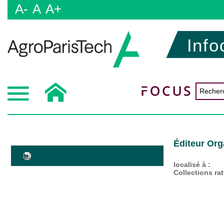
A-
A
A+
Info
Éditeur Or
localisé à :
Collections ra