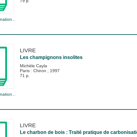
79 p.
mation...
LIVRE
Les champignons insolites
Michèle Cayla
Paris : Chiron
;
1997
71 p.
mation...
LIVRE
Le charbon de bois : Traité pratique de carbonisat