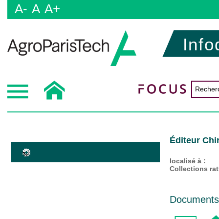
A-
A
A+
Info
Éditeur Chi
localisé à :
Collections ra
Documents d