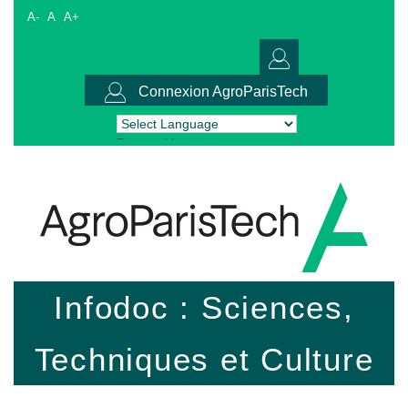
A-
A
A+
Connexion AgroParisTech
Powered by
Translate
Infodoc : Sciences,
Techniques et Culture