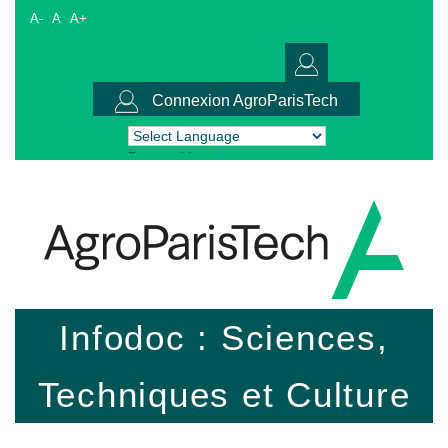
A-
A
A+
Connexion AgroParisTech
Powered by
Translate
Infodoc : Sciences,
Techniques et Culture