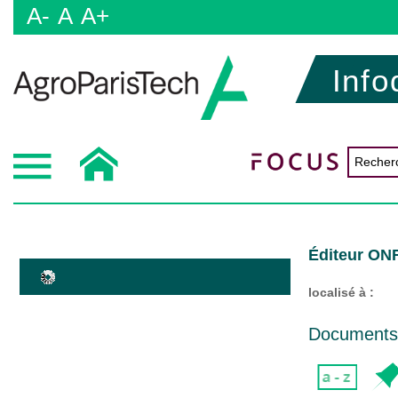
A-
A
A+
Info
Éditeur ON
localisé à :
Documents d