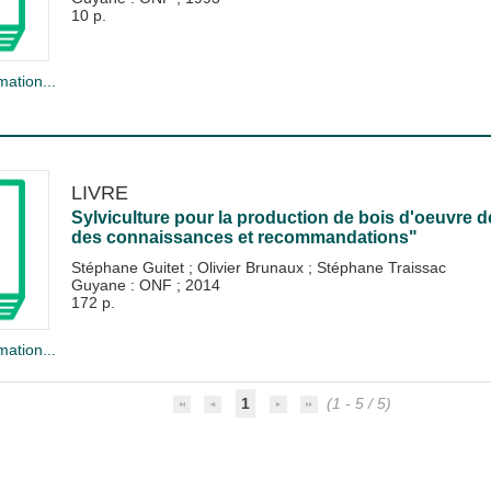
10 p.
mation...
LIVRE
Sylviculture pour la production de bois d'oeuvre d
des connaissances et recommandations"
Stéphane Guitet
;
Olivier Brunaux
;
Stéphane Traissac
Guyane : ONF
;
2014
172 p.
mation...
1
(1 - 5 / 5)