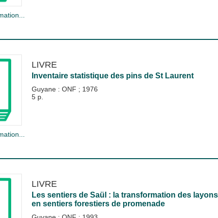
mation...
LIVRE
Inventaire statistique des pins de St Laurent
Guyane : ONF
;
1976
5 p.
mation...
LIVRE
Les sentiers de Saül : la transformation des layo
en sentiers forestiers de promenade
Guyane : ONF
;
1993