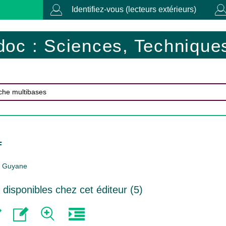
Identifiez-vous (lecteurs extérieurs)
doc : Sciences, Techniques
F
Guyane
isponibles chez cet éditeur (
5
)