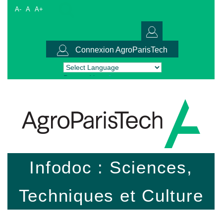
A-
A
A+
Connexion AgroParisTech
Powered by
Translate
Infodoc : Sciences,
Techniques et Culture