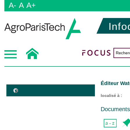
A-
A
A+
Info
Éditeur Wat
localisé à :
Documents d