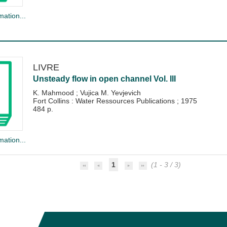
mation...
LIVRE
Unsteady flow in open channel Vol. III
K. Mahmood
;
Vujica M. Yevjevich
Fort Collins : Water Ressources Publications
;
1975
484 p.
mation...
1
(1 - 3 / 3)