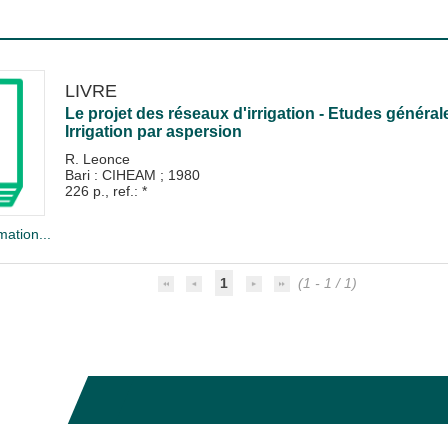
LIVRE
Le projet des réseaux d'irrigation - Etudes généra
Irrigation par aspersion
R. Leonce
Bari : CIHEAM
;
1980
226 p., ref.: *
mation...
1
(1 - 1 / 1)