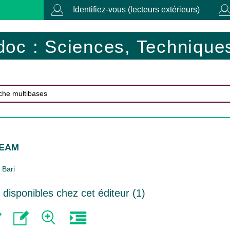
Identifiez-vous (lecteurs extérieurs)
doc : Sciences, Techniques
HEAM
Bari
isponibles chez cet éditeur (
1
)