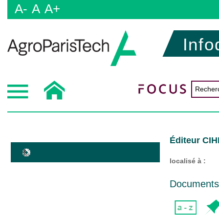
A-
A
A+
Info
Éditeur CI
localisé à :
Documents d