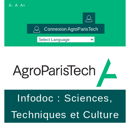
A-
A
A+
Connexion AgroParisTech
Powered by
Translate
Infodoc : Sciences,
Techniques et Culture