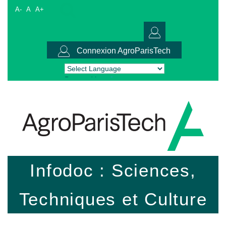
A-
A
A+
Connexion AgroParisTech
Powered by
Translate
Infodoc : Sciences,
Techniques et Culture