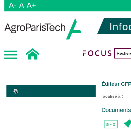
A-
A
A+
Info
Éditeur C
localisé à :
Documents d