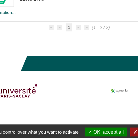
mation...
1
(1 - 2 / 2)
 control over what you want to activate
OK, accept all