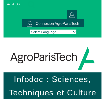
A-
A
A+
Connexion AgroParisTech
Powered by
Translate
Infodoc : Sciences,
Techniques et Culture