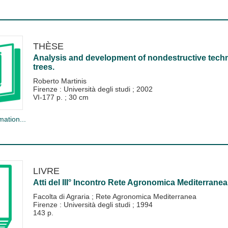
THÈSE
Analysis and development of nondestructive techn
trees.
Roberto Martinis
Firenze : Università degli studi
;
2002
VI-177 p. ; 30 cm
mation...
LIVRE
Atti del III° Incontro Rete Agronomica Mediterranea
Facolta di Agraria
;
Rete Agronomica Mediterranea
Firenze : Università degli studi
;
1994
143 p.