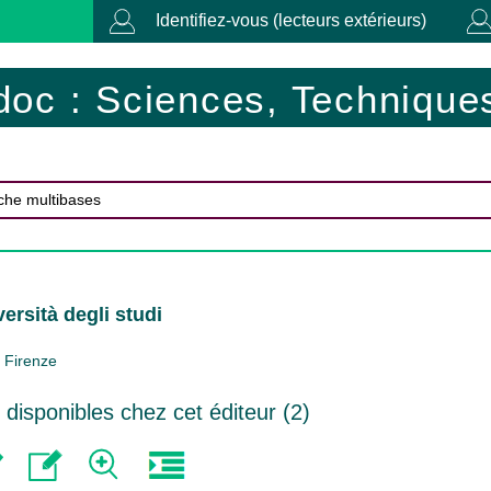
Identifiez-vous (lecteurs extérieurs)
doc : Sciences, Techniques
ersità degli studi
Firenze
isponibles chez cet éditeur (
2
)