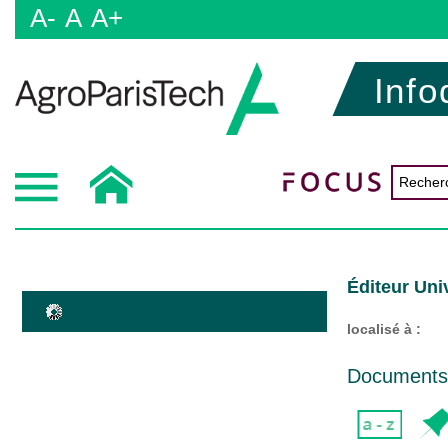
A-
A
A+
Info
Éditeur Univ
localisé à :
Documents d