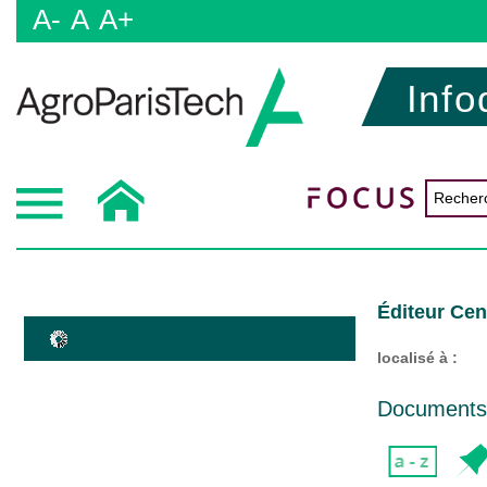
A-
A
A+
Info
Éditeur Cen
localisé à :
Documents d