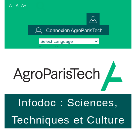
A-
A
A+
Connexion AgroParisTech
Powered by
Translate
Infodoc : Sciences,
Techniques et Culture