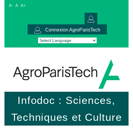
A-
A
A+
Connexion AgroParisTech
Powered by
Translate
Infodoc : Sciences,
Techniques et Culture