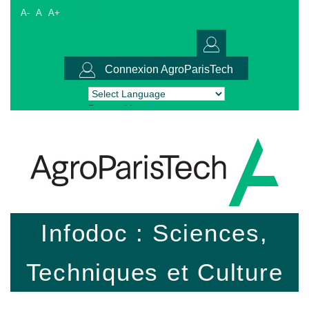
A-
A
A+
Connexion AgroParisTech
Powered by
Translate
Infodoc : Sciences,
Techniques et Culture