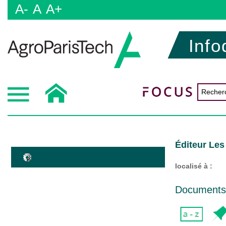
A-
A
A+
Info
Éditeur Les
localisé à :
Documents d