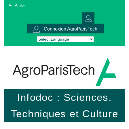
A-
A
A+
Connexion AgroParisTech
Powered by
Translate
Infodoc : Sciences,
Techniques et Culture