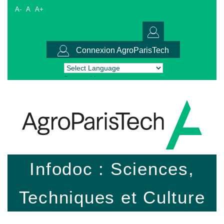
A-
A
A+
Connexion AgroParisTech
Powered by
Translate
Infodoc : Sciences,
Techniques et Culture