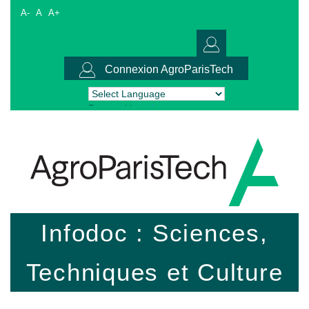
A-
A
A+
Connexion AgroParisTech
Powered by
Translate
Infodoc : Sciences,
Techniques et Culture