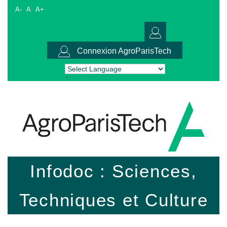
A-
A
A+
Connexion AgroParisTech
Powered by
Translate
Infodoc : Sciences,
Techniques et Culture