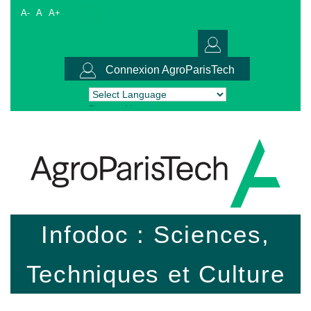
A-
A
A+
Connexion AgroParisTech
Powered by
Translate
Infodoc : Sciences,
Techniques et Culture