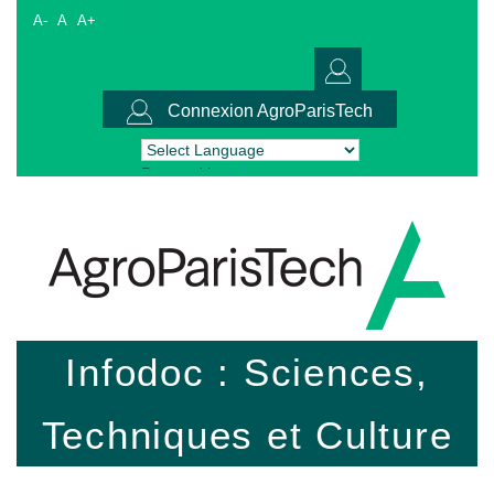
A-
A
A+
Connexion AgroParisTech
Powered by
Translate
Infodoc : Sciences,
Techniques et Culture