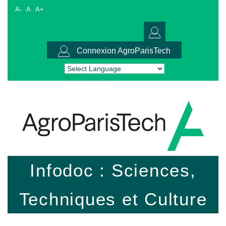
A-
A
A+
Connexion AgroParisTech
Powered by
Translate
Infodoc : Sciences,
Techniques et Culture