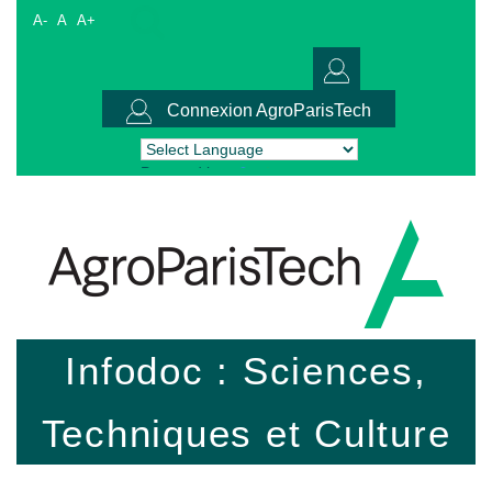
A-
A
A+
Connexion AgroParisTech
Powered by
Translate
Infodoc : Sciences,
Techniques et Culture