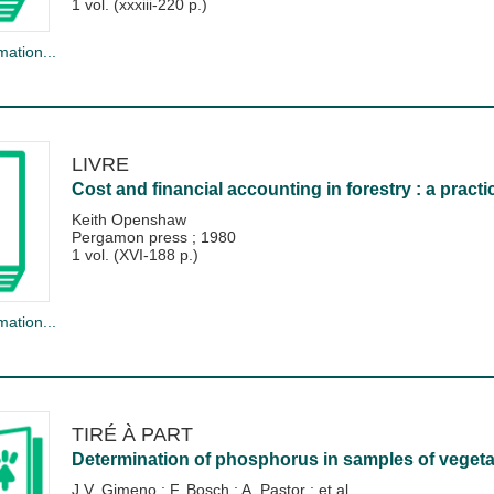
1 vol. (xxxiii-220 p.)
mation...
LIVRE
Cost and financial accounting in forestry : a pract
Keith Openshaw
Pergamon press
;
1980
1 vol. (XVI-188 p.)
mation...
TIRÉ À PART
Determination of phosphorus in samples of vegetab
J.V. Gimeno
;
F. Bosch
;
A. Pastor
; et al.