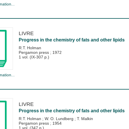
mation...
LIVRE
Progress in the chemistry of fats and other lipids
R.T. Holman
Pergamon press
;
1972
1 vol. (IX-307 p.)
mation...
LIVRE
Progress in the chemistry of fats and other lipids
R.T. Holman
;
W. O. Lundberg
;
T. Malkin
Pergamon press
;
1954
1 vol. (347 p.)