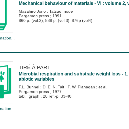
Mechanical behaviour of materials - VI : volume 2,
Masahiro Jono
;
Tatsuo Inoue
Pergamon press
;
1991
860 p. (vol.2), 888 p. (vol.3), 876p (vol4)
mation...
TIRÉ À PART
Microbial respiration and substrate weight loss - 1.
abiotic variables
F.L. Bunnel
;
D. E. N. Tait
;
P. W. Flanagan
; et al.
Pergamon press
;
1977
tabl., graph., 28 réf.-p. 33-40
mation...