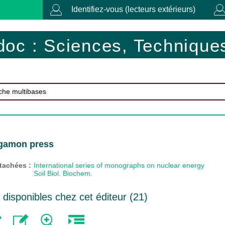
Identifiez-vous (lecteurs extérieurs)
doc : Sciences, Techniques
rgamon press
ttachées :
International series of monographs on nuclear energy
Soil Biol. Biochem.
isponibles chez cet éditeur (
21
)