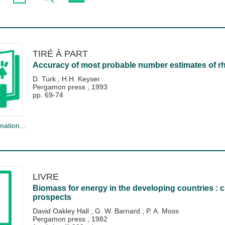
TIRÉ À PART
Accuracy of most probable number estimates of rh
D. Turk
;
H.H. Keyser
Pergamon press
;
1993
pp. 69-74
mation...
LIVRE
Biomass for energy in the developing countries : cu
prospects
David Oakley Hall
;
G. W. Barnard
;
P. A. Moss
Pergamon press
;
1982