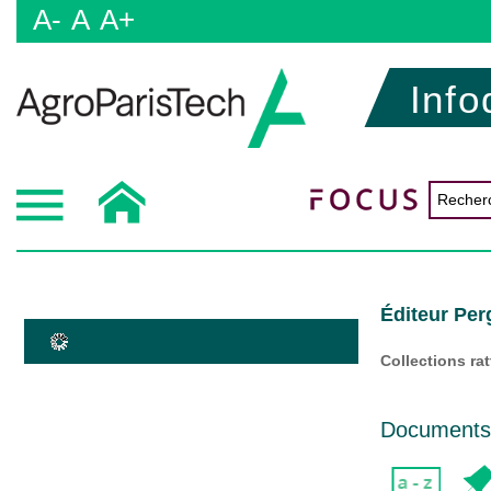
A-
A
A+
Info
Éditeur Pe
Collections ra
Documents d