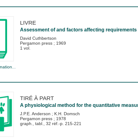
LIVRE
Assessment of and factors affecting requirements 
David Cuthbertson
Pergamon press
;
1969
1 vol.
mation...
TIRÉ À PART
A physiological method for the quantitative measu
J.P.E. Anderson
;
K.H. Domsch
Pergamon press
;
1978
graph., tabl., 32 réf.-p. 215-221