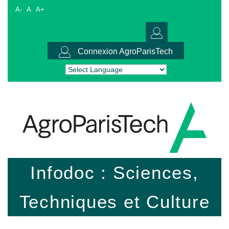
A-
A
A+
Connexion AgroParisTech
Powered by
Translate
Infodoc : Sciences,
Techniques et Culture