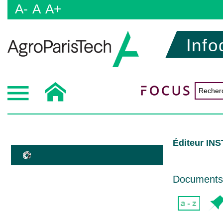
A-
A
A+
Info
Éditeur I
Documents d