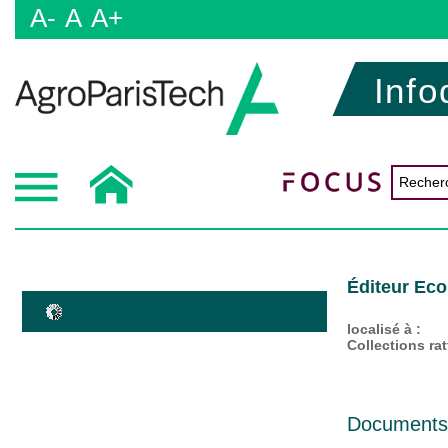
A-
A
A+
Info
Éditeur Eco
localisé à :
Collections ra
Documents d