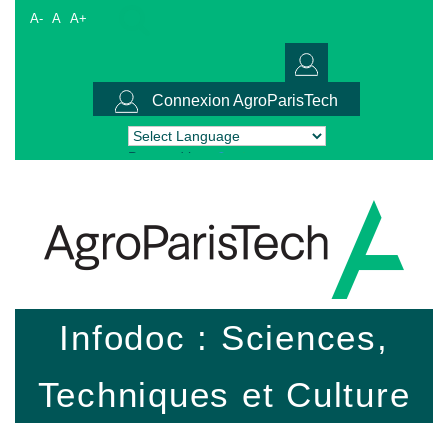
A-
A
A+
Connexion AgroParisTech
Powered by
Translate
Infodoc : Sciences,
Techniques et Culture