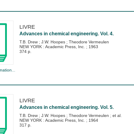
LIVRE
Advances in chemical engineering. Vol. 4.
T.B. Drew
;
J.W. Hoopes
;
Theodore Vermeulen
NEW YORK : Academic Press, Inc.
;
1963
374 p.
mation...
LIVRE
Advances in chemical engineering. Vol. 5.
T.B. Drew
;
J.W. Hoopes
;
Theodore Vermeulen
; et al.
NEW YORK : Academic Press, Inc.
;
1964
317 p.