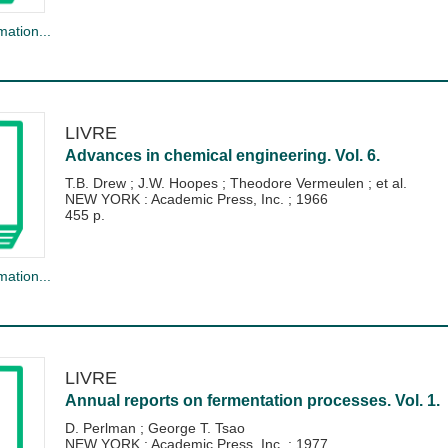
mation...
LIVRE
Advances in chemical engineering. Vol. 6.
T.B. Drew
;
J.W. Hoopes
;
Theodore Vermeulen
; et al.
NEW YORK : Academic Press, Inc.
;
1966
455 p.
mation...
LIVRE
Annual reports on fermentation processes. Vol. 1.
D. Perlman
;
George T. Tsao
NEW YORK : Academic Press, Inc.
;
1977