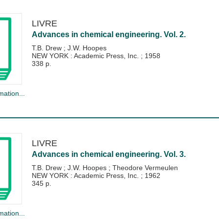
LIVRE
Advances in chemical engineering. Vol. 2.
T.B. Drew
;
J.W. Hoopes
NEW YORK : Academic Press, Inc.
;
1958
338 p.
mation...
LIVRE
Advances in chemical engineering. Vol. 3.
T.B. Drew
;
J.W. Hoopes
;
Theodore Vermeulen
NEW YORK : Academic Press, Inc.
;
1962
345 p.
mation...