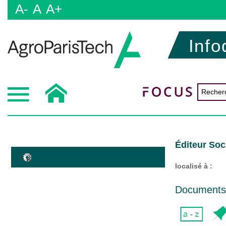
A-
A
A+
Info
Éditeur Soc
localisé à :
Documents d