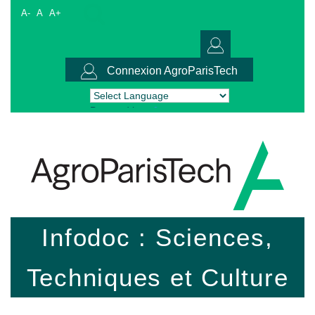
A-
A
A+
Connexion AgroParisTech
Powered by
Translate
Infodoc : Sciences,
Techniques et Culture