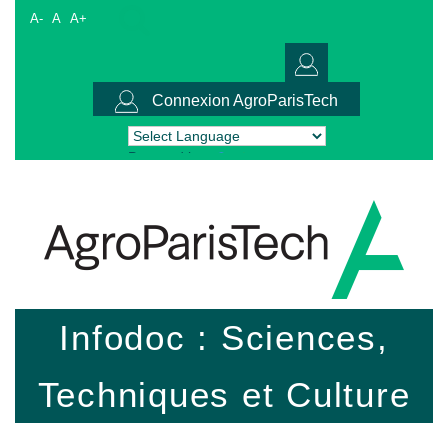
A-
A
A+
Connexion AgroParisTech
Powered by
Translate
Infodoc : Sciences,
Techniques et Culture