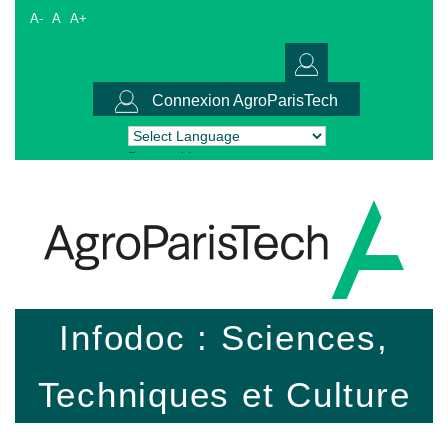
A-
A
A+
Connexion AgroParisTech
Powered by
Translate
Infodoc : Sciences,
Techniques et Culture