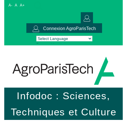
A-
A
A+
Connexion AgroParisTech
Powered by
Translate
Infodoc : Sciences,
Techniques et Culture