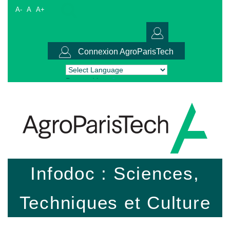
A-
A
A+
Connexion AgroParisTech
Powered by
Translate
Infodoc : Sciences,
Techniques et Culture