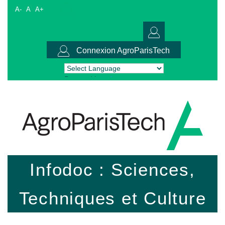
A-
A
A+
Connexion AgroParisTech
Powered by
Translate
Infodoc : Sciences,
Techniques et Culture