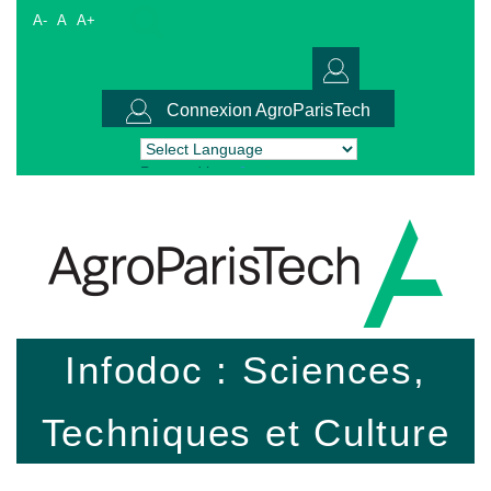
A-
A
A+
Connexion AgroParisTech
Powered by
Translate
Infodoc : Sciences,
Techniques et Culture